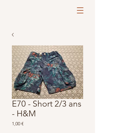
E70 - Short 2/3 ans
- H&M
Prix
1,00 €